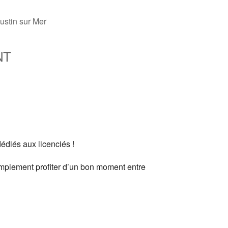
ustin sur Mer
NT
fice 365
Outlook Live
édiés aux licenciés !
mplement profiter d’un bon moment entre