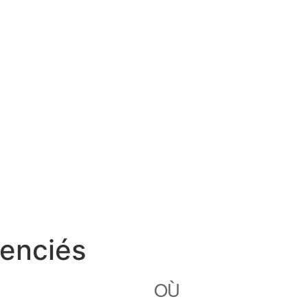
cenciés
OÙ