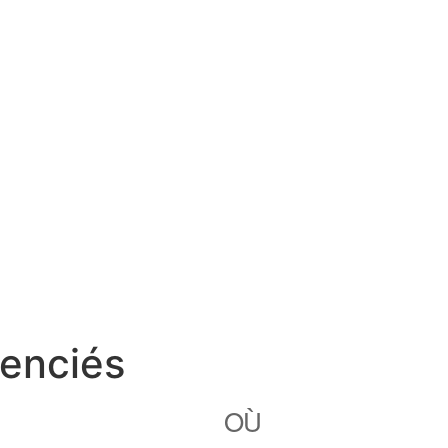
cenciés
OÙ