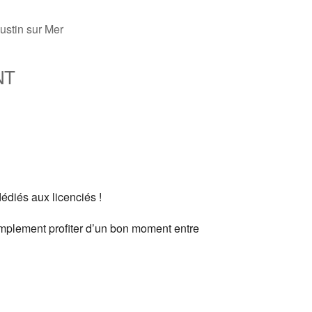
ustin sur Mer
NT
fice 365
Outlook Live
édiés aux licenciés !
mplement profiter d’un bon moment entre