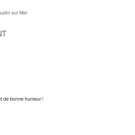
ustin sur Mer
NT
fice 365
Outlook Live
et de bonne humeur !