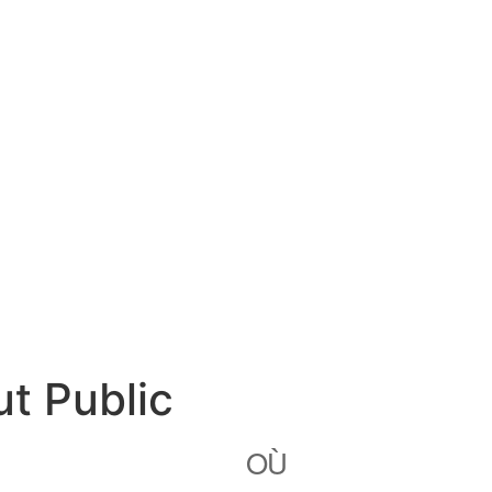
t Public
OÙ