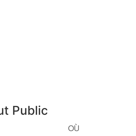
t Public
OÙ