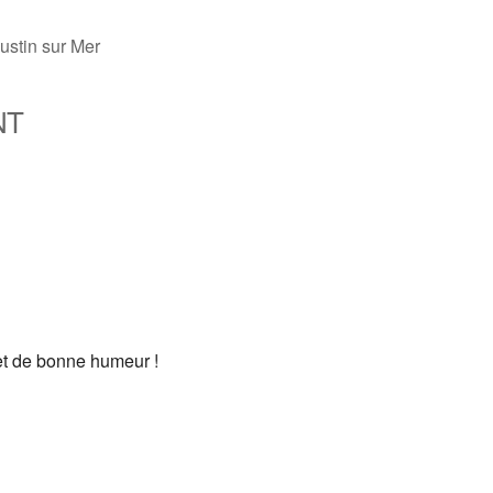
ustin sur Mer
NT
fice 365
Outlook Live
et de bonne humeur !