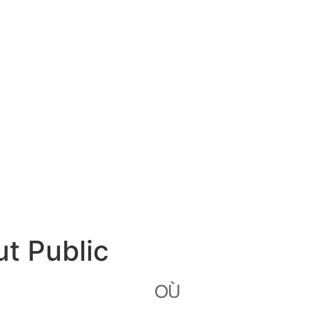
t Public
OÙ