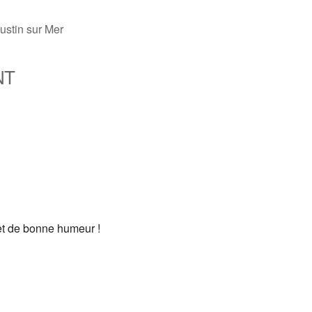
ustin sur Mer
NT
fice 365
Outlook Live
et de bonne humeur !