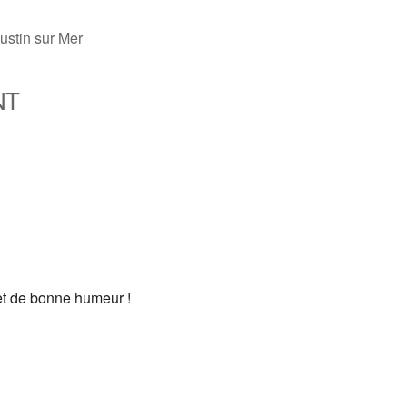
ustin sur Mer
NT
fice 365
Outlook Live
et de bonne humeur !