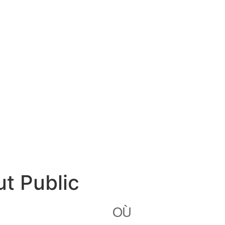
t Public
OÙ